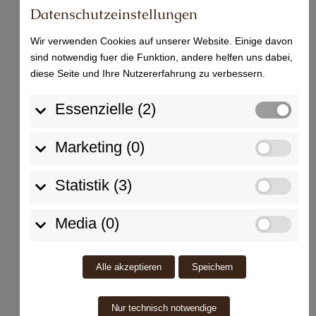
Datenschutzeinstellungen
Neueste Kommentare
Wir verwenden Cookies auf unserer Website. Einige davon
Ein WordPress-Kommentator
zu
Hallo Welt!
sind notwendig fuer die Funktion, andere helfen uns dabei,
diese Seite und Ihre Nutzererfahrung zu verbessern.
Essenzielle (2)
Marketing (0)
Schwarzwälder Buntsandstein
Statistik (3)
Steinbruch
Grabmale
Denkmalpflege
Über uns
Media (0)
Kontakt
Alle akzeptieren
Speichern
Nur technisch notwendige