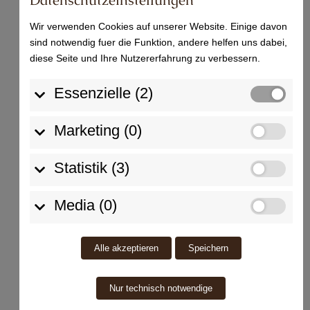
Datenschutzeinstellungen
Ein WordPress-Kommentator
zu
Hallo Welt!
Wir verwenden Cookies auf unserer Website. Einige davon
sind notwendig fuer die Funktion, andere helfen uns dabei,
diese Seite und Ihre Nutzererfahrung zu verbessern.
Essenzielle (2)
Schwarzwälder Buntsandstein
Marketing (0)
Steinbruch
Grabmale
Statistik (3)
Denkmalpflege
Über uns
Media (0)
Kontakt
Alle akzeptieren
Speichern
Nur technisch notwendige
GÖHRIG - STEINMETZBETRIEB