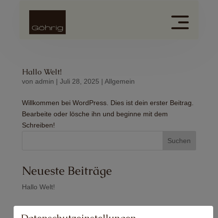
Hallo Welt!
von
admin
|
Juli 28, 2025
|
Allgemein
Willkommen bei WordPress. Dies ist dein erster Beitrag.
Bearbeite oder lösche ihn und beginne mit dem
Schreiben!
Suchen
Neueste Beiträge
Hallo Welt!
Neueste Kommentare